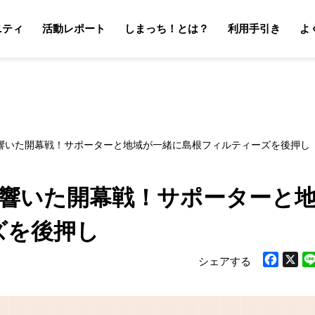
ニティ
活動レポート
しまっち！とは？
利用手引き
よ
サポーターの利用手引き
オーナーの利用手引き
サポータ
オーナ
場に響いた開幕戦！サポーターと地域が一緒に島根フィルティーズを後押し
に響いた開幕戦！サポーターと
ズを後押し
シェアする
Facebook
X
Li