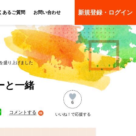
新規登録・ログイン
くあるご質問
お問い合わせ
ーのよくあるご質問
ーのよくあるご質問
を盛り上げました
ーと一緒
6
コメントする
いいね！で応援する
ne