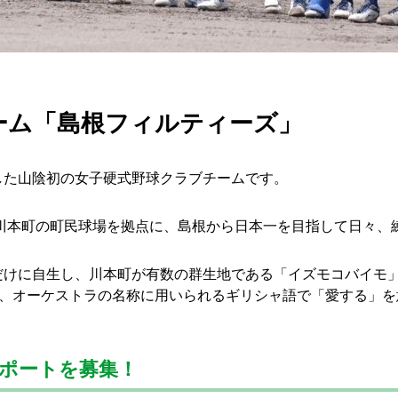
ーム「島根フィルティーズ」
した山陰初の女子硬式野球クラブチームです。
県川本町の町民球場を拠点に、島根から日本一を目指して日々、
に自生し、川本町が有数の群生地である「イズモコバイモ」の学名「
み、オーケストラの名称に用いられるギリシャ語で「愛する」を意
ポートを募集！