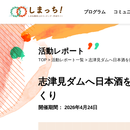
プログラム
コミュ
活動レポート
TOP
>
活動レポート一覧
> 志津見ダムへ日本酒を
志津見ダムへ日本酒を
くり
開催期間： 2026年4月24日