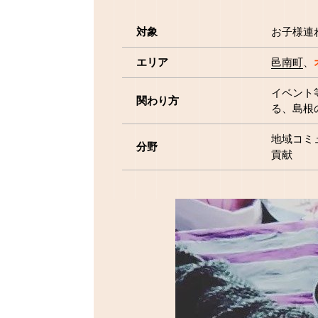
対象
お子様連
エリア
邑南町
イベント
関わり方
る、島根
地域コミ
分野
貢献