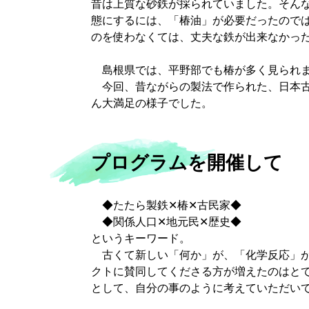
昔は上質な砂鉄が採られていました。そん
態にするには、「椿油」が必要だったのでは
のを使わなくては、丈夫な鉄が出来なかっ
島根県では、平野部でも椿が多く見られま
今回、昔ながらの製法で作られた、日本古
ん大満足の様子でした。
プログラムを開催して
◆たたら製鉄✕椿✕古民家◆
◆関係人口✕地元民✕歴史◆
というキーワード。
古くて新しい「何か」が、「化学反応」が
クトに賛同してくださる方が増えたのはと
として、自分の事のように考えていただい