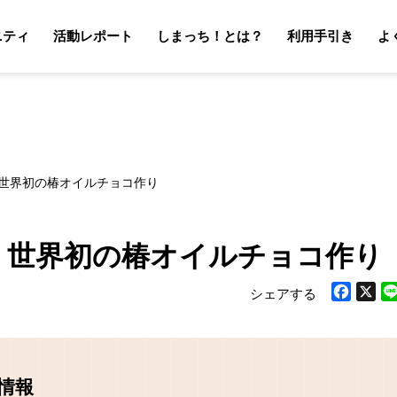
ニティ
活動レポート
しまっち！とは？
利用手引き
よ
サポーターの利用手引き
オーナーの利用手引き
サポータ
オーナ
！世界初の椿オイルチョコ作り
！世界初の椿オイルチョコ作り
シェアする
Facebook
X
Li
情報