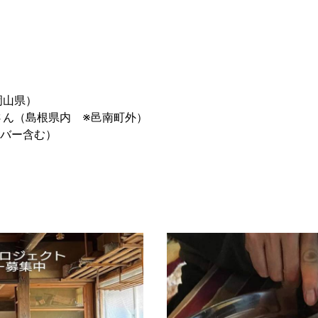
岡山県）
ん（島根県内 ※邑南町外）
バー含む）