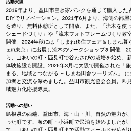
活動実績
2019年より、益田市空き家バンクを通じて購入した
DIYでリノベーション。2021年6月より、海側の部
を造り、無料休憩所として開放。また、「流木を使
シェードづくり」や「流木フォトフレームづくり教
開催。2024年秋には「しまね移住フェア＆しまね暮
ェin東京」に出展し流木のワークショップを開催。20
ら、山あいの町・匹見町で谷わさびの栽培を始め、
体験施設も開設。2026年3月に大阪で開催された「
まる、地域とつながる ～しまね田舎ツーリズム」 に
加者と交流を深めました。益田市観光協会会員。匹
域魅力化応援隊員。
活動への想い
島根県の西端、益田市。海・山・川、自然の魅力が
った町です。海の町・小浜町で民泊を始めましたが
て、山あいの町・匹見町まで活動フィールドが広が