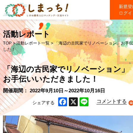
新規登
ログイ
活動レポート
TOP
>
活動レポート一覧
> 「海辺の古民家でリノベーション」お手
した！
「海辺の古民家でリノベーション」
お手伝いいただきました！
開催期間： 2022年9月10日～2022年10月16日
コメントする
シェアする
Facebook
X
Line