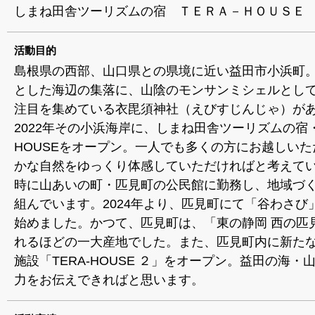
しまね田舎ツーリズムの宿 ＴＥＲＡ－ＨＯＵＳＥ
活動目的
島根県の西部、山口県との県境に近い益田市小浜町
とした海辺の集落に、山陰のモンサンミシェルとし
注目を集めている衣毘須神社（えびすじんじゃ）が
2022年その小浜海岸に、しまね田舎ツーリズムの宿・T
HOUSEをオープン。一人でも多くの方にお越しいた
かな自然をゆっくり体感していただければと考えて
時に山あいの町・匹見町の公民館に勤務し、地域づ
組んでいます。2024年より、匹見町にて「谷わさび
始めました。かつて、匹見町は、「東の静岡 西の匹
れるほどの一大産地でした。また、匹見町内に新た
施設「TERA-HOUSE ２」をオープン。益田の海・
力をお伝えできればと思います。