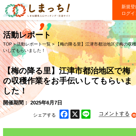
新規登
ログイ
活動レポート
TOP
>
活動レポート一覧
> 【梅の降る里】江津市都治地区で梅の収
いしてもらいました！
【梅の降る里】江津市都治地区で梅
の収穫作業をお手伝いしてもらいま
した！
開催期間： 2025年6月7日
コメントする
シェアする
Facebook
X
Line