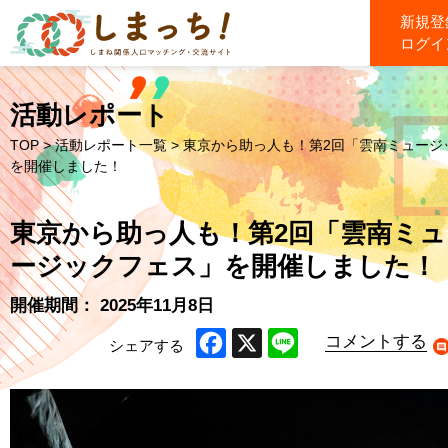
新規登
ログイ
活動レポート
TOP
>
活動レポート一覧
> 東京から助っ人も！第2回「雲南ミュージ
を開催しました！
東京から助っ人も！第2回「雲南ミュ
ージックフェス」を開催しました！
開催期間： 2025年11月8日
コメントする
シェアする
Facebook
X
Line