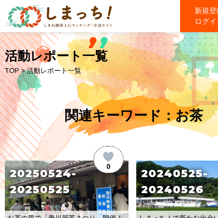
新規登
ログイ
活動レポート一覧
TOP
> 活動レポート一覧
関連キーワード：お茶
0
20250524-
20240525-
20250525
20240526
しまっち！で新たな出会
お茶の里で「唐川新茶まつり」開催！