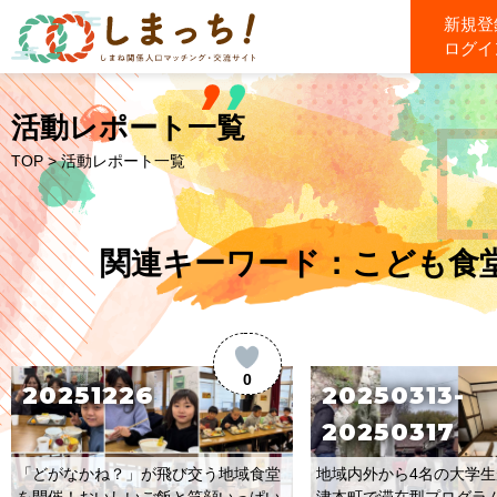
新規登
ログイ
活動レポート一覧
TOP
> 活動レポート一覧
関連キーワード：こども食
0
20251226
20250313-
20250317
「どがなかね？」が飛び交う地域食堂
地域内外から4名の大学
を開催！おいしいご飯と笑顔いっぱい
津本町で滞在型プログラ