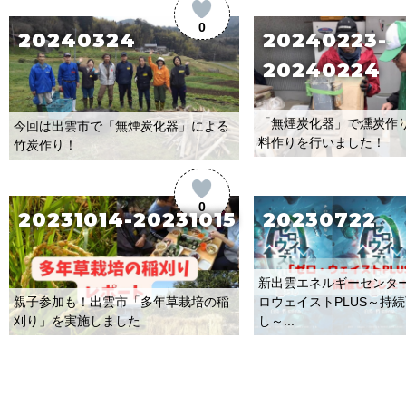
0
20240324
20240223-
20240224
「無煙炭化器」で燻炭作
今回は出雲市で「無煙炭化器」による
料作りを行いました！
竹炭作り！
0
20231014-20231015
20230722
新出雲エネルギーセンタ
親子参加も！出雲市「多年草栽培の稲
ロウェイストPLUS～持
刈り」を実施しました
し～...