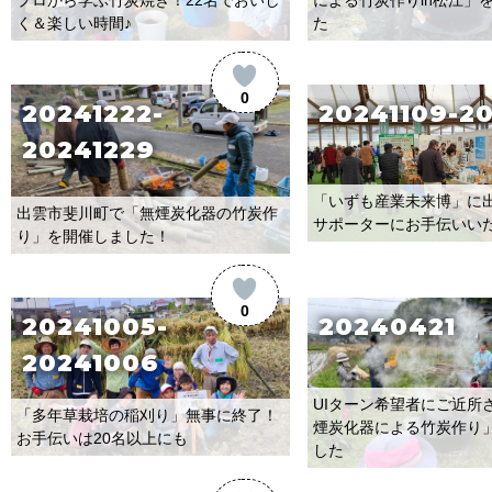
く＆楽しい時間♪
た
0
20241222-
20241109-20
20241229
「いずも産業未来博」に
出雲市斐川町で「無煙炭化器の竹炭作
サポーターにお手伝いい
り」を開催しました！
0
20241005-
20240421
20241006
UIターン希望者にご近所
「多年草栽培の稲刈り」無事に終了！
煙炭化器による竹炭作り
お手伝いは20名以上にも
した