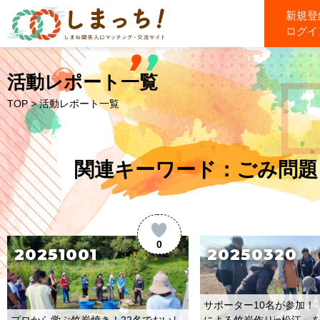
新規登
ログイ
活動レポート一覧
TOP
> 活動レポート一覧
関連キーワード：ごみ問題
0
20251001
20250320
サポーター10名が参加！
プロから学ぶ竹炭焼き！22名でおいし
による竹炭作りin松江」