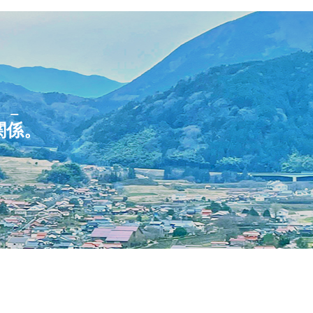
リー
関係
。