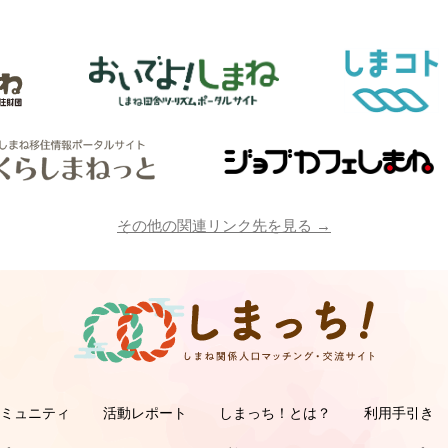
その他の関連リンク先を見る →
コミュニティ
活動レポート
しまっち！とは？
利用手引き
サポーターの利用手
オーナーの利用手
サ
オ