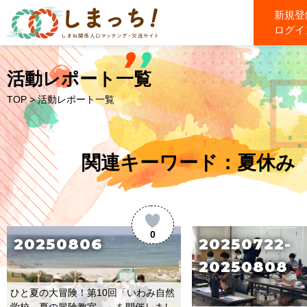
新規登
ログイ
活動レポート一覧
TOP
> 活動レポート一覧
関連キーワード：夏休み
0
20250806
20250722-
20250808
ひと夏の大冒険！第10回「いわみ自然
学校～夏の冒険教室～」を開催しまし