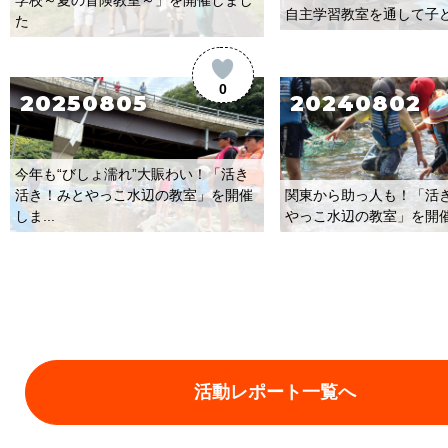
自主学習教室を通して子
た
0
20250805
20240802
今年も“びしょ濡れ”大賑わい！「活き
活き！みとやっこ水辺の教室」を開催
関東から助っ人も！「活
しま...
やっこ水辺の教室」を開
活動レポート一覧へ