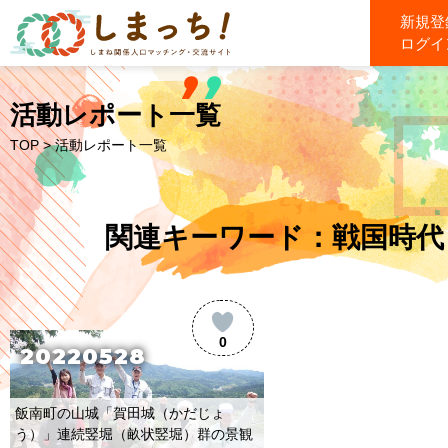
新規登
ログイ
活動レポート一覧
TOP
> 活動レポート一覧
関連キーワード：戦国時代
0
20220528
飯南町の山城「賀田城（かだじょ
う）」連続竪堀（畝状竪堀）群の景観