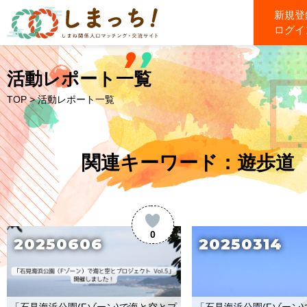
新規登
ログイ
活動レポート一覧
TOP
> 活動レポート一覧
関連キーワード：遊歩道
0
20250606
20250314
「石見海浜公園(Fゾーン)で海と空とプ
「石見海浜公園(Fゾーン