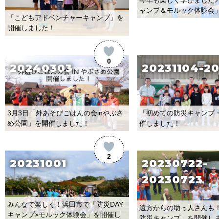
ャンプ＆モルック体験会
「こどもアドベンチャーキャンプ」を
開催しました！
0
20240303
20231104-20
3月3日「外あそびごはんの会inやぶさ
「初めての防災キャンプ
め公園」を開催しました！
催しました！
2
20231001
20230722-
20230723
みんなで楽しく！浜田市で「防災DAY
遠方からの助っ人さんも
キャンプ×モルック体験会」を開催し
防災キャンプ」を開催し