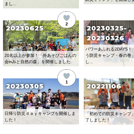
まし...
2
20230625
20230325-
20230326
パワーあふれる2DAYS
20名以上が参加！「外あそびごはんの
う防災キャンプ・春の巻
会inみと自然の森」を開催しました
し...
1
20230305
20221106
日帰り防災ｄａｙキャンプを開催しま
「初めての防災キャンプ
した！
了しました！