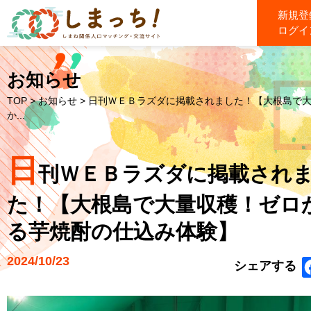
新規登
ログイ
お知らせ
TOP
>
お知らせ
> 日刊ＷＥＢラズダに掲載されました！【大根島で
か...
日
刊ＷＥＢラズダに掲載され
た！【大根島で大量収穫！ゼロ
る芋焼酎の仕込み体験】
2024/10/23
シェアする