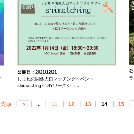
公
公開日：2021/12/21
ラ
パ
しまねの関係人口マッチングイベント
shimatching～DIYワークショ...
«
« 先頭
...
11
12
13
14
15