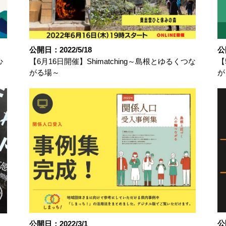
公開日：2022/5/18
公
心
【6月16日開催】Shimatching～島根とゆるくつな
【
がる場～
が
公
公開日：2022/3/1