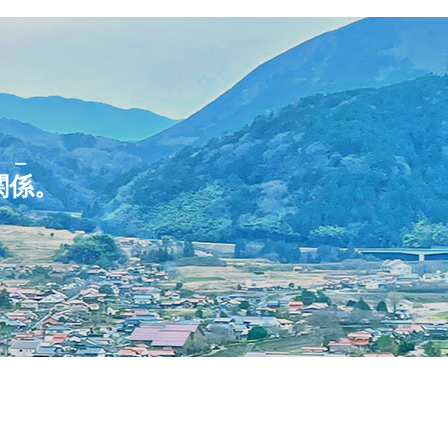
リー
関係
。