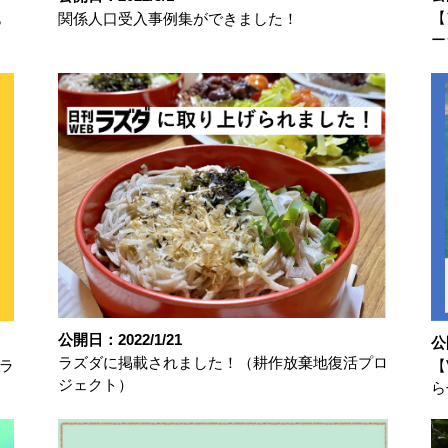
【
関係人口受入事例集ができました！
ら
ー
公開日：2022/1/21
公
ラズダに掲載されました！（耕作放棄地復活プロ
ラ
【
ジェクト）
ら