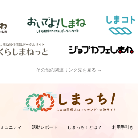
その他の関連リンク先を見る →
コミュニティ
活動レポート
しまっち！とは？
利用手引き
サポーターの利用手
オーナーの利用手
サ
オ