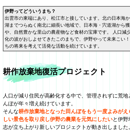
伊野ってどういうまち？
出雲市の東端にあり、松江市と接しています。北の日本海か
湖までつらぬく南北に細長い地域で、日本海・宍道湖から獲
や、自然豊かな里山の農産物など食材の宝庫です。 人口減
化の波がおしよせてきたこのまちで、伊野やって未来こい！
ちの将来を考えて活発な活動を続けています。
耕作放棄地復活プロジェクト
人口が減り住民が高齢化する中で、管理されずに荒地
んぼが年々増え続けています。
そんな
耕作放棄地となった田んぼをもう一度よみがえ
しい景色を取り戻し伊野の農業を元気にしたい
と伊野
志が立ち上がり新しいプロジェクトが動き出しました