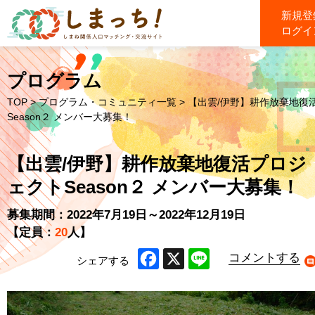
新規登
ログイ
プログラム
TOP
>
プログラム・コミュニティ一覧
> 【出雲/伊野】耕作放棄地復
Season２ メンバー大募集！
【出雲/伊野】耕作放棄地復活プロジ
ェクトSeason２ メンバー大募集！
募集期間：2022年7月19日～2022年12月19日
【定員：
20
人】
コメントする
シェアする
Facebook
X
Line