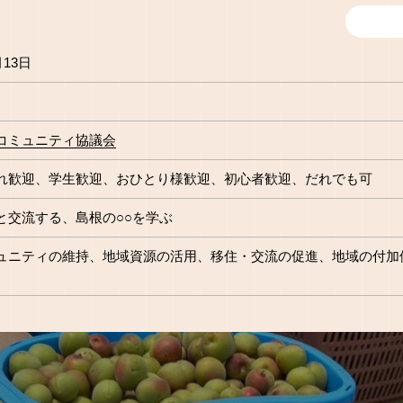
月13日
コミュニティ協議会
れ歓迎
学生歓迎
おひとり様歓迎
初心者歓迎
だれでも可
と交流する
島根の○○を学ぶ
ュニティの維持
地域資源の活用
移住・交流の促進
地域の付加