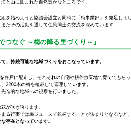
、海と山に囲まれた自然豊かなところです。
取組を始めようと協議会設立と同時に「梅事業部」を発足しま
、またその活動を通して住民同士の交流を深めています。
でつなぐ ～梅の降る里づくり～」
して、持続可能な地域づくりをおこなっています。
木を各戸に配布し、それぞれの自宅や耕作放棄地で育ててもら
、2200本の梅を植栽して管理しています。
、先進的な地域への視察を行いました。
の花が咲き誇ります。
集まる行事では梅ジュースで乾杯することが決まりとなるなど
近な存在となっています。