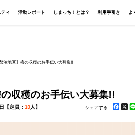
ニティ
活動レポート
しまっち！とは？
利用手引き
よ
サポーターの利用手引き
オーナーの利用手引き
サポータ
オーナ
市都治地区】梅の収穫のお手伝い大募集!!
の収穫のお手伝い大募集!!
0日
【定員：
10
人】
シェアする
Facebook
X
Li