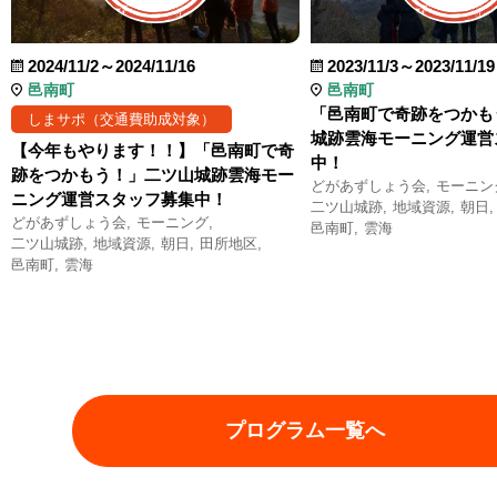
2024/11/2～2024/11/16
2023/11/3～2023/11/19
邑南町
邑南町
「邑南町で奇跡をつかも
しまサポ（交通費助成対象）
城跡雲海モーニング運営
【今年もやります！！】「邑南町で奇
中！
跡をつかもう！」二ツ山城跡雲海モー
どがあずしょう会
モーニン
ニング運営スタッフ募集中！
二ツ山城跡
地域資源
朝日
どがあずしょう会
モーニング
邑南町
雲海
二ツ山城跡
地域資源
朝日
田所地区
邑南町
雲海
プログラム一覧へ