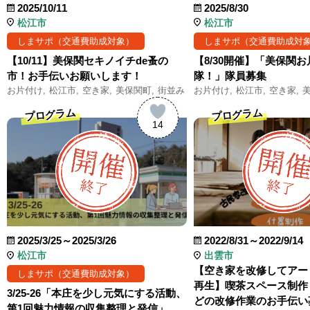
2025/10/11
2025/8/30
松江市
松江市
しまサポ（交通費助成対象）
しまサポ（交通費助成対
【10/11】美保関セキノイチde蚤の
【8/30開催】「美保関
市！お手伝いお願いします！
隊！」隊員募集
お片付け
松江市
空き家
美保関町
街並み
お片付け
松江市
空き家
プログラム
プログラム
14
2025/3/25～2025/3/26
2022/8/31～2022/9/14
松江市
出雲市
【空き家を改修してアー
しまサポ（交通費助成対象）
再生】喫茶スペース制作
3/25-26「本庄を少し元気にする活動、
どの改修作業のお手伝い
第1回魅力情報の収集整理と発信」