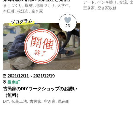
アート
ペンキ塗り
交流
まちづくり
取材
地域づくり
大学生
空き家
空き家改修
本庄町
松江市
空き家
プログラム
26
2021/12/11～2021/12/19
邑南町
古民家のDIYワークショップのお誘い
（無料）
DIY
伝統工法
古民家
空き家
邑南町