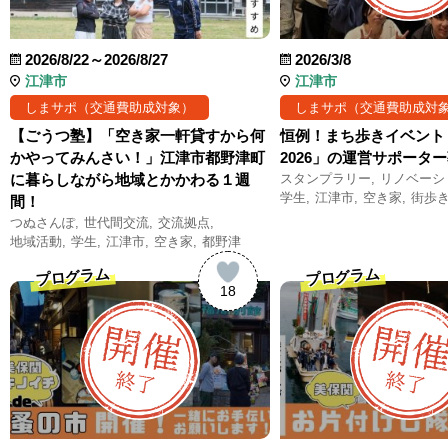
2026/8/22～2026/8/27
2026/3/8
江津市
江津市
しまサポ（交通費助成対象）
しまサポ（交通費助成対
【ごうつ塾】「空き家一軒貸すから何
恒例！まち歩きイベント
かやってみんさい！」江津市都野津町
2026」の運営サポータ
に暮らしながら地域とかかわる１週
スタンプラリー
リノベーシ
学生
江津市
空き家
街歩
間！
つぬさんぽ
世代間交流
交流拠点
地域活動
学生
江津市
空き家
都野津
プログラム
プログラム
18