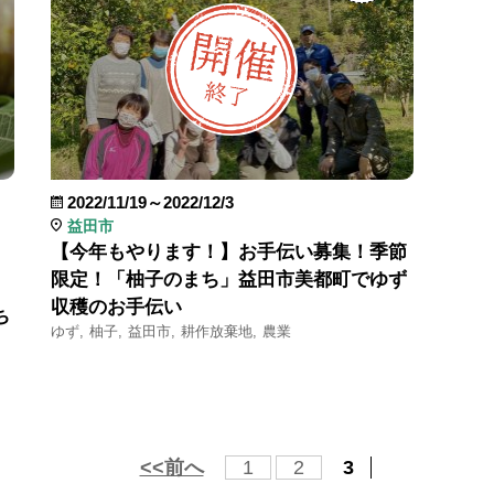
2022/11/19～2022/12/3
益田市
【今年もやります！】お手伝い募集！季節
限定！「柚子のまち」益田市美都町でゆず
収穫のお手伝い
ち
ゆず
柚子
益田市
耕作放棄地
農業
<<前へ
1
2
3