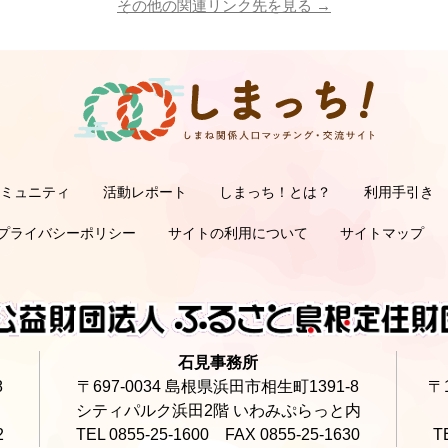
その他の関連リンク先を見る →
コミュニティ
活動レポート
しまっち！とは？
利用手引き
サポーターの利用手
オーナーの利用手
サ
オ
プライバシーポリシー
サイトの利用について
サイトマップ
石見事務所
8
〒697-0034 島根県浜田市相生町1391-8
〒
シティパルク浜田2階 いわみぷらっと内
2
TEL 0855-25-1600 FAX 0855-25-1630
T