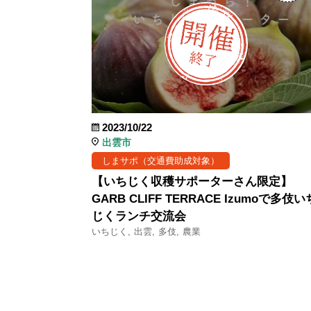
2023/10/22
出雲市
しまサポ（交通費助成対象）
【いちじく収穫サポーターさん限定】
GARB CLIFF TERRACE Izumoで多伎い
じくランチ交流会
いちじく
出雲
多伎
農業