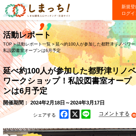
新規登
ログイ
活動レポート
TOP
>
活動レポート一覧
> 延べ約100人が参加した都野津リノベワ
私設図書室オープンは6月予定
延べ約100人が参加した都野津リノ
ワークショップ！私設図書室オープ
ンは6月予定
開催期間： 2024年2月18日～2024年3月17日
コメントする
シェアする
Facebook
X
Line