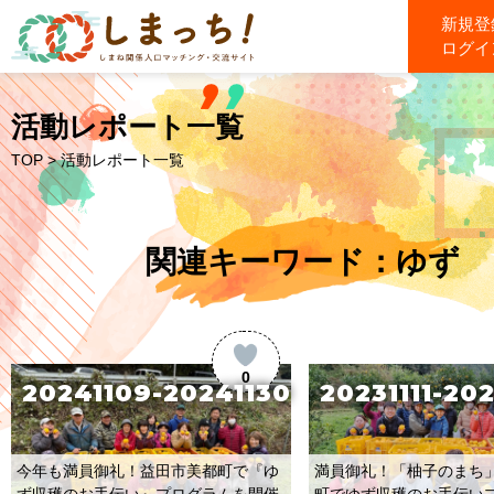
新規登
ログイ
活動レポート一覧
TOP
> 活動レポート一覧
関連キーワード：ゆず
0
20241109-20241130
20231111-20
今年も満員御礼！益田市美都町で『ゆ
満員御礼！「柚子のまち
ず収穫のお手伝い』プログラムを開催
町でゆず収穫のお手伝い