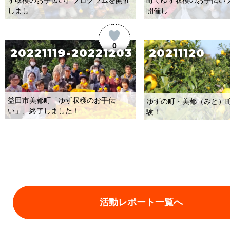
しまし...
開催し...
0
20221119-20221203
20211120
益田市美都町「ゆず収穫のお手伝
ゆずの町・美都（みと）
い」、終了しました！
験！
活動レポート一覧へ