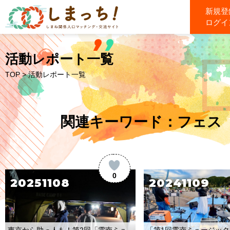
新規登
ログイ
活動レポート一覧
TOP
> 活動レポート一覧
関連キーワード：フェス
0
20251108
20241109
「第1回雲南ミュージッ
東京から助っ人も！第2回「雲南ミュ