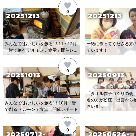
0
20251213
20251213
みんなで“おいしいを創る”！11・12月
一緒に作ってくださる方
「皆で創る アルモンデ食堂」開催レ...
ています！
0
20251013
20250913
「タオル帽子づくりの会
名の方が松江・出雲から
みんなで“おいしいを創る”！10月「皆
さいま...
で創る アルモンデ食堂」開催レポート
0
20250712-
20250524-