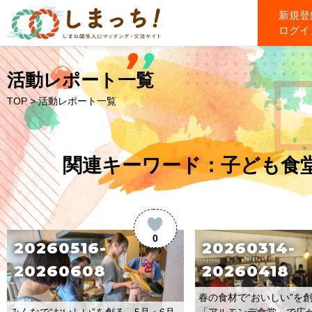
新規登
ログイ
活動レポート一覧
TOP
> 活動レポート一覧
関連キーワード：子ども食
0
20260516-
20260314-
20260608
20260418
春の食材で“おいしい”を創
みんなで“おいしい”を創る、5月・6月
「アルモンデ食堂」で広