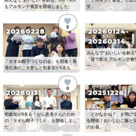
もアルモンデ食堂を開催しました
交...
0
20260228
20260124-
20260214
みんなで“おいしいを創る”
「皆で創る アルモンデ食
「タオル帽子づくりの会」を開催！香
ー...
港出身のご夫妻など初参加が5名も
0
20260131
20251226
初参加が8名も！がん患者さんのため
「どがなかね？」が飛び
の「タオル帽子づくり」を開催しまし
を開催！おいしいご飯と
た
のお昼...