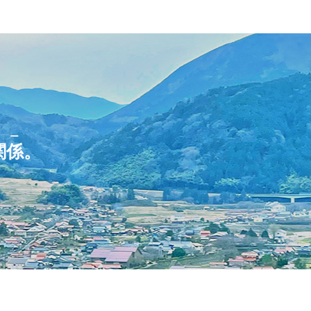
リー
関係
。