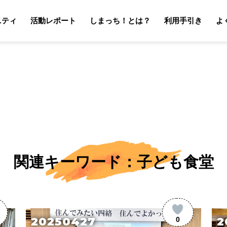
ニティ
活動レポート
しまっち！とは？
利用手引き
よ
サポーターの利用手引き
オーナーの利用手引き
サポータ
オーナ
関連キーワード：子ども食堂
20250427
2
0