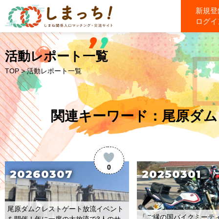
新規登
ログイ
活動レポート一覧
TOP
> 活動レポート一覧
関連キーワード：尾原ダム
0
20260307
20250301
尾原ダムクレストゲート放流イベント
「ご縁の国バイクミーティン
を開催！年に一度の大放流で3人のサ