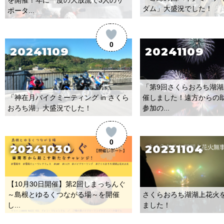
ダム」大盛況でした！
ポータ...
0
20241109
20241109
「第9回さくらおろち湖
「神在月バイクミーティング in さくら
催しました！遠方からの
おろち湖」大盛況でした！
参加の...
0
20241030
20231104
【10月30日開催】第2回しまっちんぐ
～島根とゆるくつながる場～を開催
さくらおろち湖湖上花火
し...
ました！