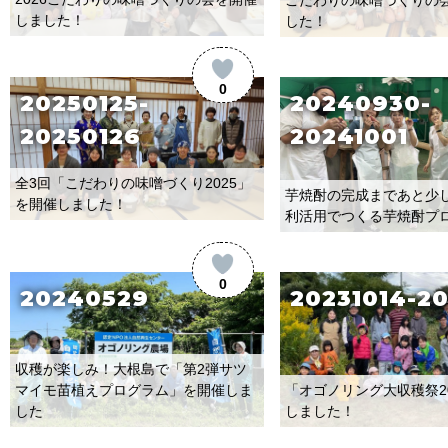
しました！
した！
0
20250125-
20240930-
20250126
20241001
全3回「こだわりの味噌づくり2025」
芋焼酎の完成まであと少
を開催しました！
利活用でつくる芋焼酎プ
0
20240529
20231014-20
収穫が楽しみ！大根島で「第2弾サツ
マイモ苗植えプログラム」を開催しま
「オゴノリング大収穫祭2
した
しました！