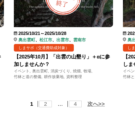
2025/10/21～2025/10/28
202
奥出雲町
松江市
出雲市
雲南市
奥
しまサポ（交通費助成対象）
し
参
【2025年10月】「出雲の山墾り」＋αに参
【2
加しませんか？
しま
イベント
奥出雲町
消炭づくり
焼畑
牧場
イベン
竹林と道の整備
耕作放棄地
資料整理
竹林と
1
2
…
4
次へ>>