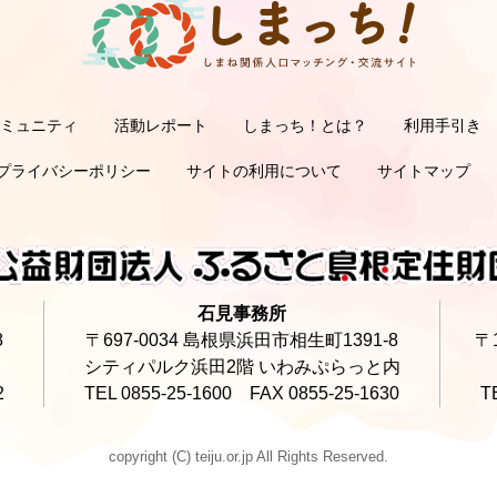
コミュニティ
活動レポート
しまっち！とは？
利用手引き
サポーターの利用手
オーナーの利用手
サ
オ
プライバシーポリシー
サイトの利用について
サイトマップ
石見事務所
8
〒697-0034 島根県浜田市相生町1391-8
〒
シティパルク浜田2階 いわみぷらっと内
2
TEL 0855-25-1600 FAX 0855-25-1630
T
copyright (C) teiju.or.jp All Rights Reserved.