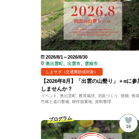
2026/8/1～2026/8/30
奥出雲町
出雲市
雲南市
しまサポ（交通費助成対象）
【2026年8月】「出雲の山墾り」＋αに参
しませんか？
イベント
奥出雲町
椎茸栽培
消炭づくり
焼畑
牧
竹林と道の整備
耕作放棄地
資料整理
プログラム
16