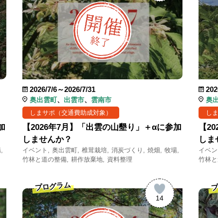
2026/7/6～2026/7/31
202
奥出雲町
出雲市
雲南市
奥
しまサポ（交通費助成対象）
し
加
【2026年7月】「出雲の山墾り」＋αに参加
【2
しませんか？
しま
場
イベント
奥出雲町
椎茸栽培
消炭づくり
焼畑
牧場
イベン
竹林と道の整備
耕作放棄地
資料整理
竹林と
プログラム
プ
14