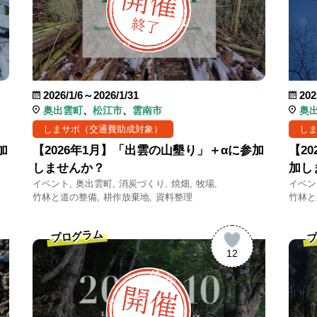
2026/1/6～2026/1/31
202
奥出雲町
松江市
雲南市
奥
しまサポ（交通費助成対象）
し
加
【2026年1月】「出雲の山墾り」＋αに参加
【2
しませんか？
加し
イベント
奥出雲町
消炭づくり
焼畑
牧場
イベン
竹林と道の整備
耕作放棄地
資料整理
竹林と
プログラム
プ
12