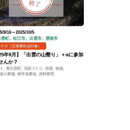
5/9/16～2025/10/5
出雲町
松江市
出雲市
雲南市
まサポ（交通費助成対象）
025年9月】「出雲の山墾り」＋αに参加
せんか？
ト
奥出雲町
消炭づくり
焼畑
牧場
道の整備
耕作放棄地
資料整理