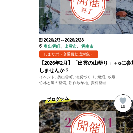
2026/2/3～2026/2/28
奥出雲町
出雲市
雲南市
しまサポ（交通費助成対象）
【2026年2月】「出雲の山墾り」＋αに参
しませんか？
イベント
奥出雲町
消炭づくり
焼畑
牧場
竹林と道の整備
耕作放棄地
資料整理
プログラム
19