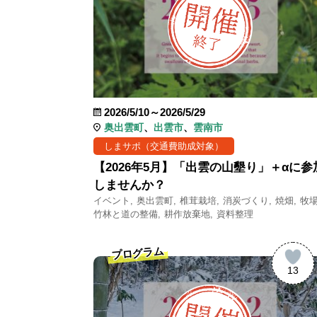
2026/5/10～2026/5/29
奥出雲町
出雲市
雲南市
しまサポ（交通費助成対象）
【2026年5月】「出雲の山墾り」＋αに参
しませんか？
イベント
奥出雲町
椎茸栽培
消炭づくり
焼畑
牧
竹林と道の整備
耕作放棄地
資料整理
プログラム
13