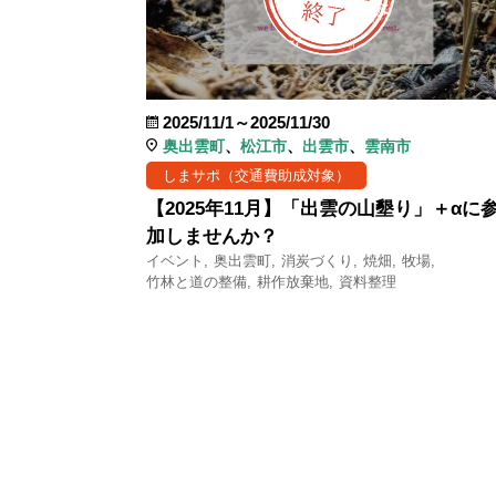
2025/11/1～2025/11/30
奥出雲町
松江市
出雲市
雲南市
しまサポ（交通費助成対象）
【2025年11月】「出雲の山墾り」＋αに
加しませんか？
イベント
奥出雲町
消炭づくり
焼畑
牧場
竹林と道の整備
耕作放棄地
資料整理