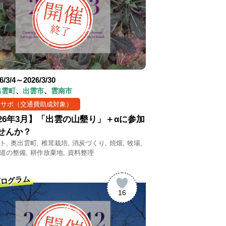
6/3/4～2026/3/30
出雲町
出雲市
雲南市
まサポ（交通費助成対象）
026年3月】「出雲の山墾り」＋αに参加
せんか？
ト
奥出雲町
椎茸栽培
消炭づくり
焼畑
牧場
道の整備
耕作放棄地
資料整理
ログラム
16