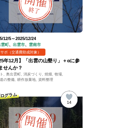
5/12/5～2025/12/24
出雲町
出雲市
雲南市
まサポ（交通費助成対象）
025年12月】「出雲の山墾り」＋αに参
ませんか？
ト
奥出雲町
消炭づくり
焼畑
牧場
道の整備
耕作放棄地
資料整理
ログラム
14