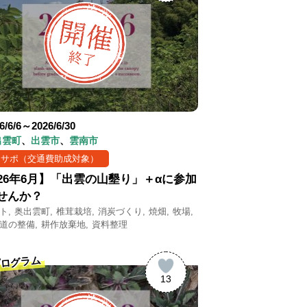
6/6/6～2026/6/30
出雲町
出雲市
雲南市
まサポ（交通費助成対象）
026年6月】「出雲の山墾り」＋αに参加
せんか？
ト
奥出雲町
椎茸栽培
消炭づくり
焼畑
牧場
道の整備
耕作放棄地
資料整理
ログラム
13