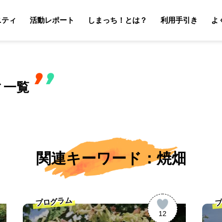
ニティ
活動レポート
しまっち！とは？
利用手引き
よ
サポーターの利用手引き
オーナーの利用手引き
サポータ
オーナ
ィ一覧
関連キーワード：焼畑
プログラム
プ
12