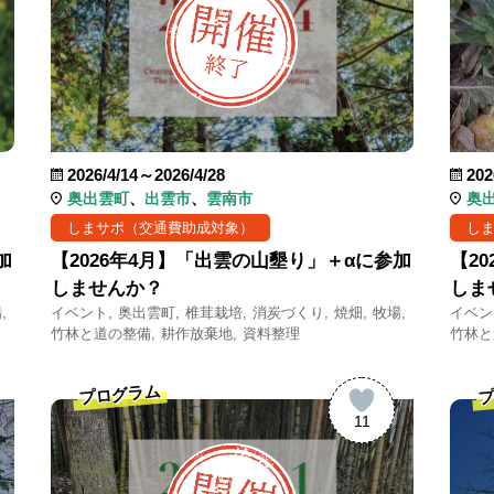
2026/4/14～2026/4/28
202
奥出雲町
出雲市
雲南市
奥
しまサポ（交通費助成対象）
し
加
【2026年4月】「出雲の山墾り」＋αに参加
【2
しませんか？
しま
場
イベント
奥出雲町
椎茸栽培
消炭づくり
焼畑
牧場
イベン
竹林と道の整備
耕作放棄地
資料整理
竹林と
プログラム
プ
11