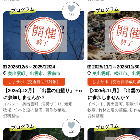
プログラム
プログラム
16
2025/12/5～2025/12/24
2025/11/1～2025/11/30
奥出雲町
出雲市
雲南市
奥出雲町
松江市
出
しまサポ（交通費助成対象）
しまサポ（交通費助成対
【2025年12月】「出雲の山墾り」＋α
【2025年11月】「出雲
に参加しませんか？
に参加しませんか？
イベント
奥出雲町
消炭づくり
焼畑
イベント
奥出雲町
消炭づ
牧場
竹林と道の整備
耕作放棄地
牧場
竹林と道の整備
耕作
資料整理
資料整理
プログラム
プログラム
12