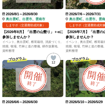
2026/8/1～2026/8/30
2026/7/6～2026/7/31
奥出雲町
出雲市
雲南市
奥出雲町
出雲市
雲
しまサポ（交通費助成対象）
しまサポ（交通費助成対
【2026年8月】「出雲の山墾り」＋αに
【2026年7月】「出雲
参加しませんか？
参加しませんか？
イベント
奥出雲町
椎茸栽培
消炭づくり
イベント
奥出雲町
椎茸栽
焼畑
牧場
竹林と道の整備
耕作放棄地
焼畑
牧場
竹林と道の整備
資料整理
資料整理
プログラム
プログラム
12
2026/6/6～2026/6/30
2026/5/10～2026/5/29