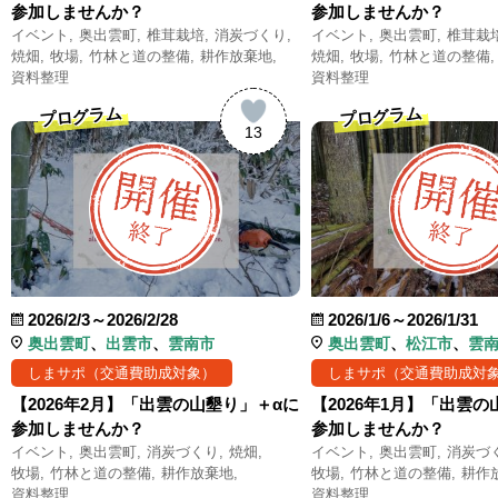
参加しませんか？
参加しませんか？
イベント
奥出雲町
椎茸栽培
消炭づくり
イベント
奥出雲町
椎茸栽
焼畑
牧場
竹林と道の整備
耕作放棄地
焼畑
牧場
竹林と道の整備
資料整理
資料整理
プログラム
プログラム
13
2026/2/3～2026/2/28
2026/1/6～2026/1/31
奥出雲町
出雲市
雲南市
奥出雲町
松江市
雲
しまサポ（交通費助成対象）
しまサポ（交通費助成対
【2026年2月】「出雲の山墾り」＋αに
【2026年1月】「出雲
参加しませんか？
参加しませんか？
イベント
奥出雲町
消炭づくり
焼畑
イベント
奥出雲町
消炭づ
牧場
竹林と道の整備
耕作放棄地
牧場
竹林と道の整備
耕作
資料整理
資料整理