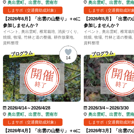
奥出雲町
出雲市
雲南市
奥出雲町
出雲市
雲
しまサポ（交通費助成対象）
しまサポ（交通費助成対
【2026年6月】「出雲の山墾り」＋αに
【2026年5月】「出雲
参加しませんか？
参加しませんか？
イベント
奥出雲町
椎茸栽培
消炭づくり
イベント
奥出雲町
椎茸栽
焼畑
牧場
竹林と道の整備
耕作放棄地
焼畑
牧場
竹林と道の整備
資料整理
資料整理
プログラム
プログラム
14
2026/4/14～2026/4/28
2026/3/4～2026/3/30
奥出雲町
出雲市
雲南市
奥出雲町
出雲市
雲
しまサポ（交通費助成対象）
しまサポ（交通費助成対
【2026年4月】「出雲の山墾り」＋αに
【2026年3月】「出雲