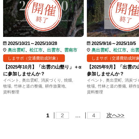
2025/10/21～2025/10/28
2025/9/16～2025/10/5
奥出雲町
松江市
出雲市
雲南市
奥出雲町
松江市
出
しまサポ（交通費助成対象）
しまサポ（交通費助成対
【2025年10月】「出雲の山墾り」＋α
【2025年9月】「出雲
に参加しませんか？
参加しませんか？
イベント
奥出雲町
消炭づくり
焼畑
イベント
奥出雲町
消炭づ
牧場
竹林と道の整備
耕作放棄地
牧場
竹林と道の整備
耕作
資料整理
資料整理
1
2
…
4
次へ>>