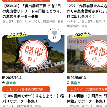
【5/30-31】「奥出雲町三沢で1泊2日
12/27「作戦会議☆み
の奥出雲リトリート＆田植えまつり」
作りin奥出雲町みざわ
の運営サポーター募集
緒に出し合おう！
奥出雲町
稲刈り
米づくり
農業体験
食育
ハデ干し
奥出雲町
稲刈り
農業体験
食育
プログラム
プログラム
13
2025/10/4
2025/9/13
雲南市
雲南市
しまサポ（交通費助成対象）
しまサポ（交通費助成対
【10/4 雲南で米づくりをしよう！】稲
【9/13開催！】阿用の
刈りサポーター募集！
体験』サポーター募集！
米づくり
耕作放棄地
雲南
一次産業
米づくり
阿用