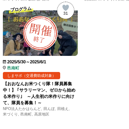
プログラム
31
2025/5/30～2025/6/1
邑南町
しまサポ（交通費助成対象）
【おおなんお米つくり隊！隊員募集
中！】 ｢サラリーマン、ゼロから始め
る米作り｣ ～人生初の米作りに向け
て、隊員を募集！～
NPO法人たかはらんど
田んぼ
田植え
米づくり
邑南町
高原地区