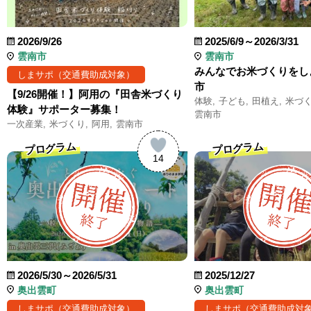
2026/9/26
2025/6/9～2026/3/31
雲南市
雲南市
みんなでお米づくりをし
しまサポ（交通費助成対象）
市
【9/26開催！】阿用の『田舎米づくり
体験
子ども
田植え
米づ
体験』サポーター募集！
雲南市
一次産業
米づくり
阿用
雲南市
プログラム
プログラム
14
2026/5/30～2026/5/31
2025/12/27
奥出雲町
奥出雲町
しまサポ（交通費助成対象）
しまサポ（交通費助成対