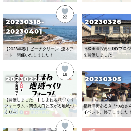
22
20230318-
20230326
20230401
旧松田医院再生DIYプロジェ
【2023年春】ビーチクリーン+流木ア
を開催しました
ート 開催いたしました！
18
20230228
20230305
【開催しました！】しまね地域づくり
都野津街あるき「つぬさ
フォーラム～関係人口と広がる地域づ
イベント、終了しました
くり～