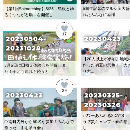
5周年記念のマルシェ大
【第1回Shimatching】5/25～島根とゆ
れたみんなに感謝
るくつながる場～を開催し...
17
20230504-
20230423
20231028
【20人以上が参加】地域
作った初夏の景色！「大
5月5日に田植え体験会を開催しまし
り大...
た！子ども連れも続々と！
39
20230423
20230325-
20230326
パワーあふれる2DAYS
邑南町内外から50名が参加！みんなで
う防災キャンプ・春の巻
作った「山を喰う会」
し...