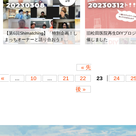
16
20230308
20230312
【第6回Shimatching】「特別企画！し
旧松田医院再生DIYプロ
まっちオーナーと語り合おう！...
催しました
« 先
«
...
10
...
21
22
23
24
2
後 »